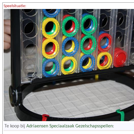
Speelsituatie:
Te koop bij
Adriaensen Speciaalzaak Gezelschapsspellen
: