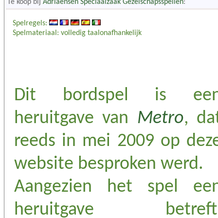
Te koop bij
Adriaensen Speciaalzaak Gezelschapsspellen
:
Spelregels:
Spelmateriaal: volledig taalonafhankelijk
Dit bordspel is ee
heruitgave van
Metro
, da
reeds in mei 2009 op dez
website besproken werd.
Aangezien het spel ee
heruitgave betreft