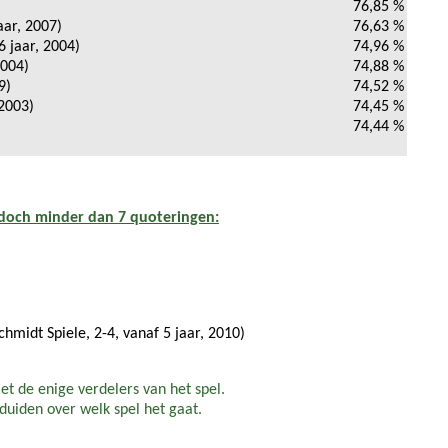
76,85 %
aar, 2007)
76,63 %
 jaar, 2004)
74,96 %
2004)
74,88 %
9)
74,52 %
 2003)
74,45 %
74,44 %
 doch minder dan 7 quoteringen:
hmidt Spiele, 2-4, vanaf 5 jaar, 2010)
et de enige verdelers van het spel.
uiden over welk spel het gaat.