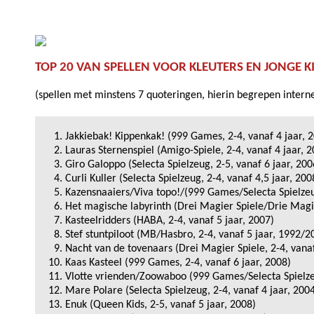
TOP 20 VAN SPELLEN VOOR KLEUTERS EN JONGE KIN
(spellen met minstens 7 quoteringen, hierin begrepen inte
Jakkiebak! Kippenkak! (999 Games, 2-4, vanaf 4 jaar, 
Lauras Sternenspiel (Amigo-Spiele, 2-4, vanaf 4 jaar, 
Giro Galoppo (Selecta Spielzeug, 2-5, vanaf 6 jaar, 200
Curli Kuller (Selecta Spielzeug, 2-4, vanaf 4,5 jaar, 200
Kazensnaaiers/Viva topo!/(999 Games/Selecta Spielzeu
Het magische labyrinth (Drei Magier Spiele/Drie Magië
Kasteelridders (HABA, 2-4, vanaf 5 jaar, 2007)
Stef stuntpiloot (MB/Hasbro, 2-4, vanaf 5 jaar, 1992/2
Nacht van de tovenaars (Drei Magier Spiele, 2-4, vanaf
Kaas Kasteel (999 Games, 2-4, vanaf 6 jaar, 2008)
Vlotte vrienden/Zoowaboo (999 Games/Selecta Spielzeu
Mare Polare (Selecta Spielzeug, 2-4, vanaf 4 jaar, 200
Enuk (Queen Kids, 2-5, vanaf 5 jaar, 2008)